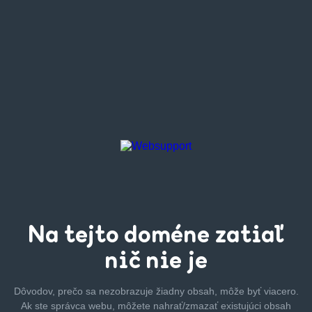
Na tejto
doméne zatiaľ
nič nie je
Dôvodov, prečo sa nezobrazuje žiadny obsah, môže byť
viacero.
Ak ste správca webu, môžete nahrať/zmazať
existujúci obsah